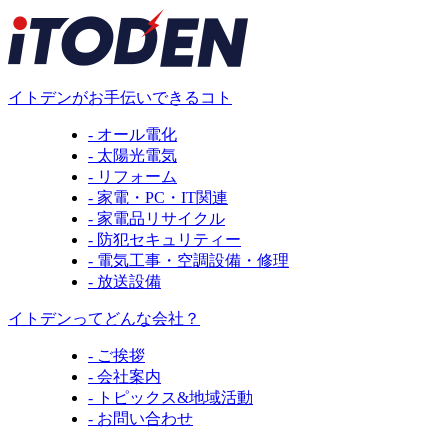
イトデンがお手伝いできるコト
- オール電化
- 太陽光電気
- リフォーム
- 家電・PC・IT関連
- 家電品リサイクル
- 防犯セキュリティー
- 電気工事・空調設備・修理
- 放送設備
イトデンってどんな会社？
- ご挨拶
- 会社案内
- トピックス&地域活動
- お問い合わせ