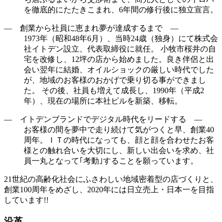
を徹底的にたたきこまれ、6年間の修行後に独立宣言。
― 創業から社員に恵まれ夢が達成するまで ―
1973年（昭和48年6月）、当時24歳（独身）にて株式会
社イトデン設立、代表取締役に就任。 小牧市桜井の自
宅を改修し、12坪の店から始めました。良き伴侶と出
会い翌年に結婚、オイルショックの厳しい時代でした
が、地域のお客様のおかげで乗り切る事ができまし
た。 その後、社員も増えて成長し、1990年（平成2
年）、現在の場所に本社ビルを新築、移転。
― イトデンブランドでデジタル時代をリードする ―
お客様の間を夢中で走り続けて気がつくと早、創業40
周年。ＩＴの時代になっても、顔と顔を合わせたお客
様との触れ合いを大切にし、新しい出会いを求め、社
員一丸となって｢考動｣することを願っています。
21世紀の高齢化社会にふさわしい地域密着型の店づくりと、
創業100周年をめざし、2020年には日立売上・日本一を目指
しています!!
沿革