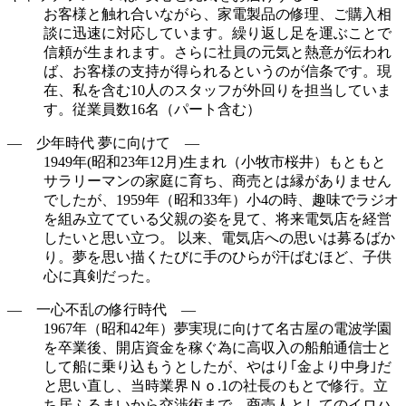
お客様と触れ合いながら、家電製品の修理、ご購入相
談に迅速に対応しています。繰り返し足を運ぶことで
信頼が生まれます。さらに社員の元気と熱意が伝われ
ば、お客様の支持が得られるというのが信条です。現
在、私を含む10人のスタッフが外回りを担当していま
す。従業員数16名（パート含む）
― 少年時代 夢に向けて ―
1949年(昭和23年12月)生まれ（小牧市桜井）もともと
サラリーマンの家庭に育ち、商売とは縁がありません
でしたが、1959年（昭和33年）小4の時、趣味でラジオ
を組み立てている父親の姿を見て、将来電気店を経営
したいと思い立つ。 以来、電気店への思いは募るばか
り。夢を思い描くたびに手のひらが汗ばむほど、子供
心に真剣だった。
― 一心不乱の修行時代 ―
1967年（昭和42年）夢実現に向けて名古屋の電波学園
を卒業後、開店資金を稼ぐ為に高収入の船舶通信士と
して船に乗り込もうとしたが、やはり｢金より中身｣だ
と思い直し、当時業界Ｎｏ.1の社長のもとで修行。立
ち居ふるまいから交渉術まで、商売人としてのイロハ