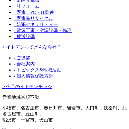
- 太陽光電気
- リフォーム
- 家電・PC・IT関連
- 家電品リサイクル
- 防犯セキュリティー
- 電気工事・空調設備・修理
- 放送設備
> イトデンってどんな会社？
- ご挨拶
- 会社案内
- トピックス&地域活動
- 個人情報保護方針
> 今月のイトデンチラシ
営業地域※順不動
小牧市、名古屋市、春日井市、岩倉市、大口町、扶桑町、北
名古屋市、豊山町、
稲沢市、一宮市、犬山市